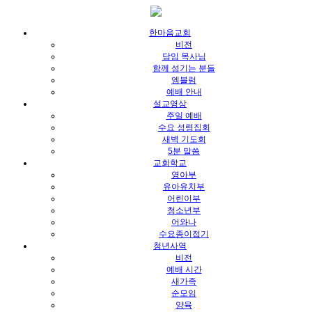
한마음교회
비전
담임 목사님
함께 섬기는 분들
엠블럼
예배 안내
설교영상
주일 예배
수요 성령집회
새벽 기도회
5분 말씀
교회학교
영아부
유아유치부
어린이부
청소년부
어와나
수요종이접기
청년사역
비전
예배 시간
새가족
순모임
양육