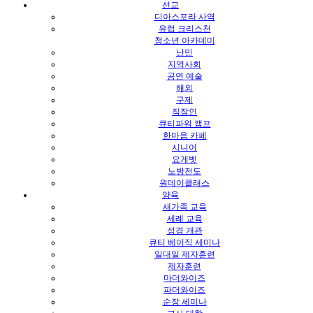
선교
디아스포라 사역
유럽 크리스천
청소년 아카데미
난민
지역사회
공연 예술
해외
구제
직장인
큐티파워 캠프
한마음 카페
시니어
요게벳
노방전도
원데이클래스
양육
새가족 교육
세례 교육
성경 개관
큐티 베이직 세미나
일대일 제자훈련
제자훈련
마더와이즈
파더와이즈
순장 세미나