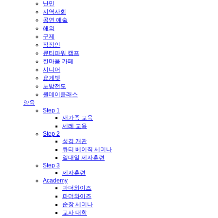
난민
지역사회
공연 예술
해외
구제
직장인
큐티파워 캠프
한마음 카페
시니어
요게벳
노방전도
원데이클래스
양육
Step 1
새가족 교육
세례 교육
Step 2
성경 개관
큐티 베이직 세미나
일대일 제자훈련
Step 3
제자훈련
Academy
마더와이즈
파더와이즈
순장 세미나
교사 대학