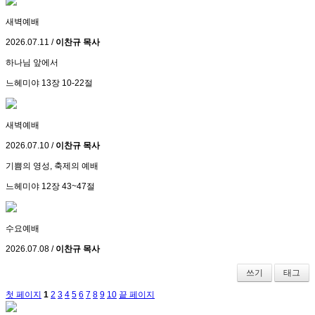
새벽예배
2026.07.11 /
이찬규 목사
하나님 앞에서
느헤미야 13장 10-22절
새벽예배
2026.07.10 /
이찬규 목사
기쁨의 영성, 축제의 예배
느헤미야 12장 43~47절
수요예배
2026.07.08 /
이찬규 목사
쓰기
태그
첫 페이지
1
2
3
4
5
6
7
8
9
10
끝 페이지