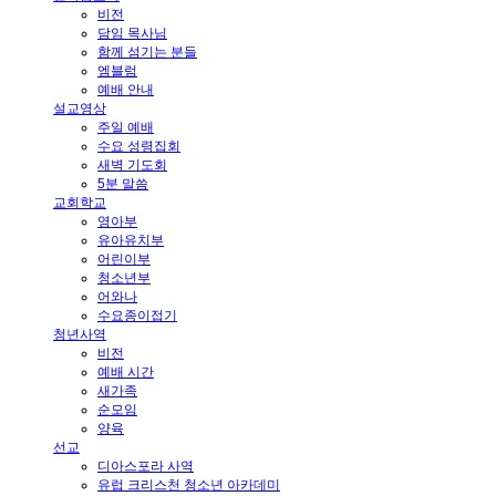
비전
담임 목사님
함께 섬기는 분들
엠블럼
예배 안내
설교영상
주일 예배
수요 성령집회
새벽 기도회
5분 말씀
교회학교
영아부
유아유치부
어린이부
청소년부
어와나
수요종이접기
청년사역
비전
예배 시간
새가족
순모임
양육
선교
디아스포라 사역
유럽 크리스천 청소년 아카데미