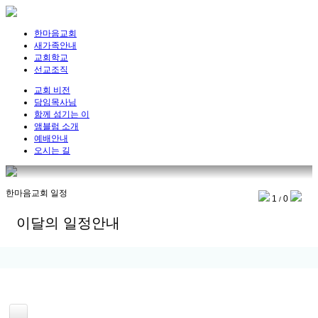
한마음교회
새가족안내
교회학교
선교조직
교회 비전
담임목사님
함께 섬기는 이
앰블럼 소개
예배안내
오시는 길
한마음교회 일정
1
0
/
이달의 일정안내