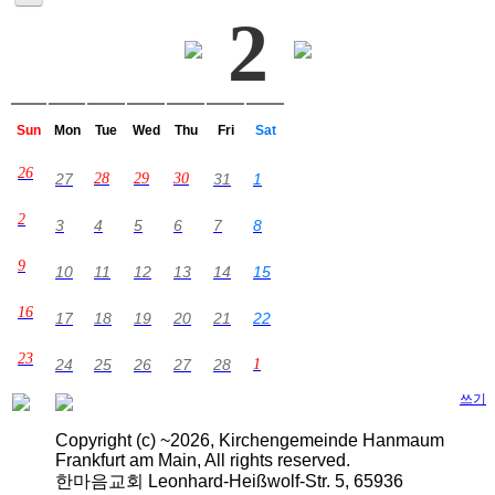
2
Sun
Mon
Tue
Wed
Thu
Fri
Sat
26
27
28
29
30
31
1
2
3
4
5
6
7
8
9
10
11
12
13
14
15
16
17
18
19
20
21
22
23
24
25
26
27
28
1
쓰기
Copyright (c) ~2026, Kirchengemeinde Hanmaum
Frankfurt am Main, All rights reserved.
한마음교회 Leonhard-Heißwolf-Str. 5, 65936