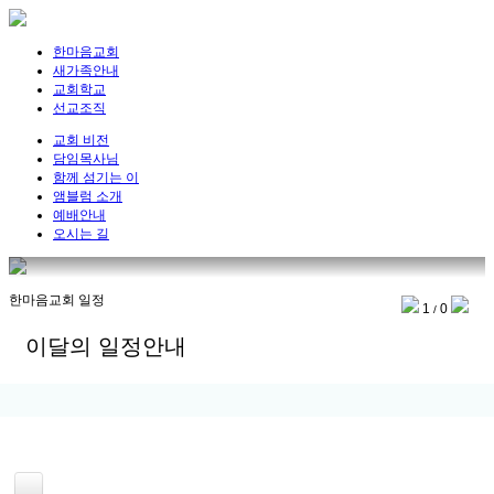
한마음교회
새가족안내
교회학교
선교조직
교회 비전
담임목사님
함께 섬기는 이
앰블럼 소개
예배안내
오시는 길
한마음교회 일정
1
0
/
이달의 일정안내