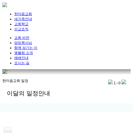
한마음교회
새가족안내
교회학교
선교조직
교회 비전
담임목사님
함께 섬기는 이
앰블럼 소개
예배안내
오시는 길
한마음교회 일정
1
0
/
이달의 일정안내