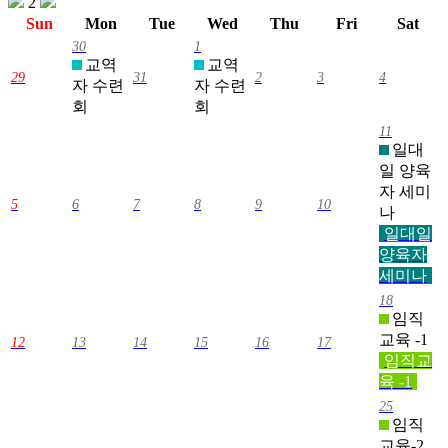
2
Sun
Mon
Tue
Wed
Thu
Fri
Sat
30
1
교역
교역
29
31
2
3
4
자 수련
자 수련
회
회
11
일대
일 양육
자 세미
5
6
7
8
9
10
나
일대일
양육자
세미나
18
임직
교육 -1
12
13
14
15
16
17
임직교
육 -1
25
임직
교육-2