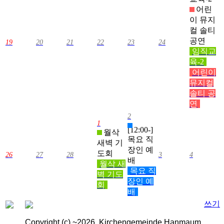
어린
이 뮤지
컬 솔티
공연
19
20
21
22
23
24
임직교
육-2
어린이
뮤지컬
솔티 공
연
2
1
[12:00-]
월삭
목요 직
새벽 기
장인 예
도회
26
27
28
3
4
배
월삭 새
목요 직
벽 기도
장인 예
회
배
쓰기
Copyright (c) ~2026, Kirchengemeinde Hanmaum