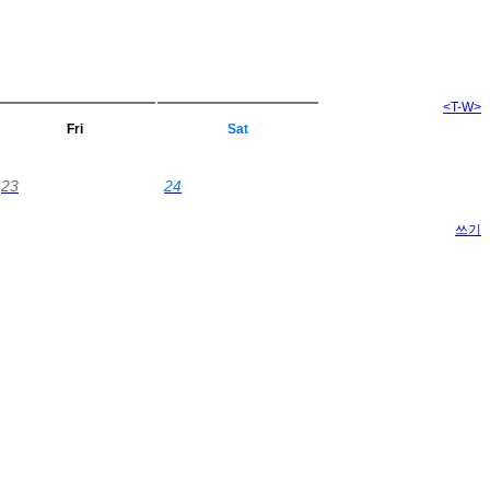
<
T-W
>
Fri
Sat
23
24
쓰기