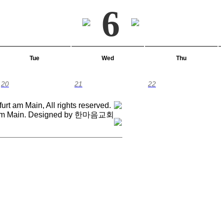
6
Tue
Wed
Thu
20
21
22
t am Main, All rights reserved.
t am Main. Designed by 한마음교회