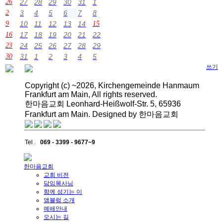
26
27
28
29
30
31
1
2
3
4
5
6
7
8
9
10
11
12
13
14
15
16
17
18
19
20
21
22
23
24
25
26
27
28
29
30
31
1
2
3
4
5
쓰기
Copyright (c) ~2026, Kirchengemeinde Hanmaum
Frankfurt am Main, All rights reserved.
한마음교회 Leonhard-Heißwolf-Str. 5, 65936
Frankfurt am Main. Designed by 한마음교회
Tel .
069 - 3399 - 9677~9
한마음교회
교회 비전
담임목사님
함께 섬기는 이
앰블럼 소개
예배안내
오시는 길